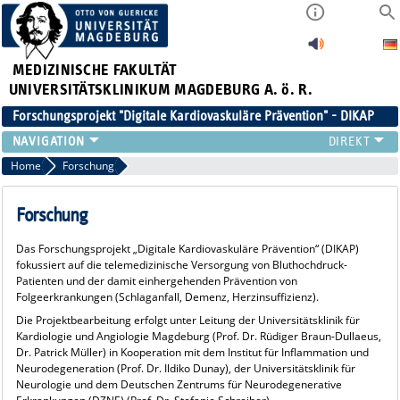
MEDIZINISCHE FAKULTÄT
UNIVERSITÄTSKLINIKUM MAGDEBURG A. ö. R.
Forschungsprojekt "Digitale Kardiovaskuläre Prävention" - DIKAP
TEAM
Home
Forschung
FORSCHUNG
PUBLIKATIONEN
Forschung
PROBAND WERDEN
Das Forschungsprojekt „Digitale Kardiovaskuläre Prävention“ (DIKAP)
AKTUELLES
fokussiert auf die telemedizinische Versorgung von Bluthochdruck-
KONTAKT
Patienten und der damit einhergehenden Prävention von
Folgeerkrankungen (Schlaganfall, Demenz, Herzinsuffizienz).
IN DER PRESSE
Die Projektbearbeitung erfolgt unter Leitung der Universitätsklinik für
Kardiologie und Angiologie Magdeburg (Prof. Dr. Rüdiger Braun-Dullaeus,
Dr. Patrick Müller) in Kooperation mit dem Institut für Inflammation und
Neurodegeneration (Prof. Dr. Ildiko Dunay), der Universitätsklinik für
Neurologie und dem Deutschen Zentrums für Neurodegenerative