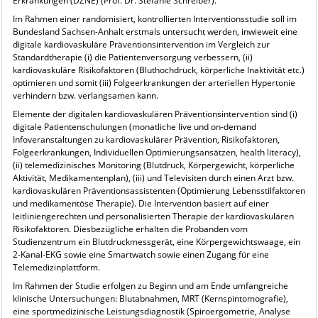
Erkrankungen (DZNE) (Prof. Dr. Stefanie Schreiber).
Im Rahmen einer randomisiert, kontrollierten Interventionsstudie soll im
Bundesland Sachsen-Anhalt erstmals untersucht werden, inwieweit eine
digitale kardiovaskuläre Präventionsintervention im Vergleich zur
Standardtherapie (i) die Patientenversorgung verbessern, (ii)
kardiovaskuläre Risikofaktoren (Bluthochdruck, körperliche Inaktivität etc.)
optimieren und somit (iii) Folgeerkrankungen der arteriellen Hypertonie
verhindern bzw. verlangsamen kann.
Elemente der digitalen kardiovaskulären Präventionsintervention sind (i)
digitale Patientenschulungen (monatliche live und on-demand
Infoveranstaltungen zu kardiovaskulärer Prävention, Risikofaktoren,
Folgeerkrankungen, Individuellen Optimierungsansätzen, health literacy),
(ii) telemedizinisches Monitoring (Blutdruck, Körpergewicht, körperliche
Aktivität, Medikamentenplan), (iii) und Televisiten durch einen Arzt bzw.
kardiovaskulären Präventionsassistenten (Optimierung Lebensstilfaktoren
und medikamentöse Therapie). Die Intervention basiert auf einer
leitliniengerechten und personalisierten Therapie der kardiovaskulären
Risikofaktoren. Diesbezügliche erhalten die Probanden vom
Studienzentrum ein Blutdruckmessgerät, eine Körpergewichtswaage, ein
2-Kanal-EKG sowie eine Smartwatch sowie einen Zugang für eine
Telemedizinplattform.
Im Rahmen der Studie erfolgen zu Beginn und am Ende umfangreiche
klinische Untersuchungen: Blutabnahmen, MRT (Kernspintomografie),
eine sportmedizinische Leistungsdiagnostik (Spiroergometrie, Analyse